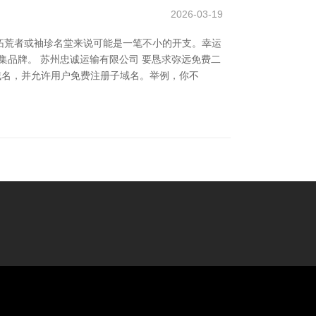
2026-03-19
拓荒者或袖珍名堂来说可能是一笔不小的开支。幸运
收集品牌。 苏州忠诚运输有限公司 要恳求弥远免费二
等顶级域名，并允许用户免费注册子域名。举例，你不