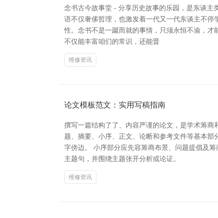
念书古今故事堂 - 分享历史故事的乐园，是东谈
语不仅奢侈哲理，也激发着一代又一代东谈主不停学
性。念书不是一蹴而就的事情，只须永恒不渝，才
不仅能丰富咱们的常识，还能晋
维修资讯
论文模板范文：实用写稿指南
撰写一篇结构了了、内容严谨的论文，是学术筹商
题、摘要、小序、正文、论断和参考文件等基本部
字傍边。 小序部分应先容筹商布景、问题提倡及
主题句，并围绕主题张开分析或论证。
维修资讯