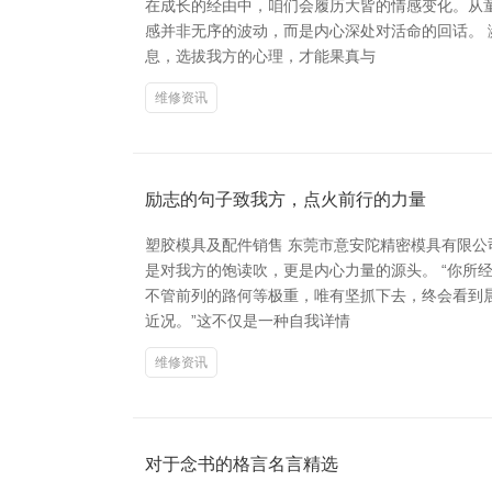
在成长的经由中，咱们会履历大皆的情感变化。从
感并非无序的波动，而是内心深处对活命的回话。
息，选拔我方的心理，才能果真与
维修资讯
励志的句子致我方，点火前行的力量
塑胶模具及配件销售 东莞市意安陀精密模具有限
是对我方的饱读吹，更是内心力量的源头。 “你所
不管前列的路何等极重，唯有坚抓下去，终会看到
近况。”这不仅是一种自我详情
维修资讯
对于念书的格言名言精选