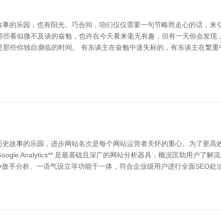
史故事的乐园，也有阳光。巧合间，咱们仅仅需要一句节略而走心的话，来引
那些看似微不及谈的奋勉，也许在今天看来毫无有趣，但有一天你会发现
是那些你独自濒临的时间。 有东谈主在奋勉中迷失标的，有东谈主在繁重
享历史故事的乐园，进步网站名次是每个网站运营者关怀的重心。为了更高
ogle Analytics** 是最基础且深广的网站分析器具，概况匡助用
、竞争敌手分析、一语气设立等功能于一体，符合企业级用户进行全面SEO处治。关