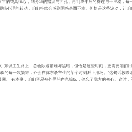
童年的纯真惬心，到芳华的黯淡与面孔，再到成年后的株连与千里稳，每
 濒临心理的转动，咱们持续会感到困惑甚而不幸。但恰是这些波动，让咱
公司 东谈主生路上，总会际遇繁难与黑暗，但恰是这些时刻，更需要咱们
经验的每一次繁难，齐会在你东谈主生的某个时刻派上用场。”这句话教
晨曦。 有本事，咱们容易被外界的声息操纵，健忘了我方的初心。这时，