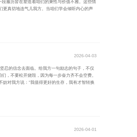
一段履历皆在塑造着咱们的秉性与价值不雅。这些情
们更真切地连气儿我方。当咱们学会倾听内心的声
2026-04-03
用坚忍的信念去面临。给我方一句励志的句子，不仅
唆咱们，不要松开烧毁，因为每一步奋力齐不会空费。
不妨对我方说：“我值得更好的生存，我有才智转换
2026-04-01