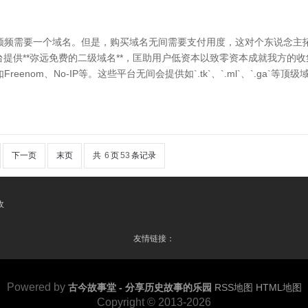
频频需要一个域名。但是，购买域名无间需要支付用度，这对个东说念主
台提供**弥远免费的二级域名**，匡助用户低资本以致零资本成就我方的
enom、No-IP等。这些平台无间会提供如`.tk`、`.ml`、`.ga`
下一页
末页
共
6
页
53
条记录
收
友情链接：
Powered by
古今故事堂 - 分享历史故事的乐园
RSS地图
HTML地图
Copyright © 2013-2026