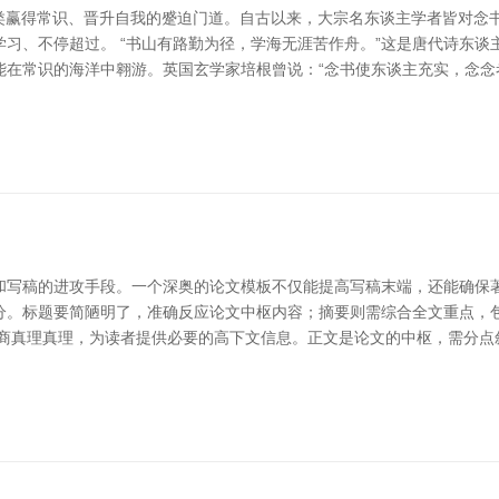
主类赢得常识、晋升自我的蹙迫门道。自古以来，大宗名东谈主学者皆对念
习、不停超过。 “书山有路勤为径，学海无涯苦作舟。”这是唐代诗东谈
能在常识的海洋中翱游。英国玄学家培根曾说：“念书使东谈主充实，念念
和写稿的进攻手段。一个深奥的论文模板不仅能提高写稿末端，还能确保著
分。标题要简陋明了，准确反应论文中枢内容；摘要则需综合全文重点，包
筹商真理真理，为读者提供必要的高下文信息。正文是论文的中枢，需分点