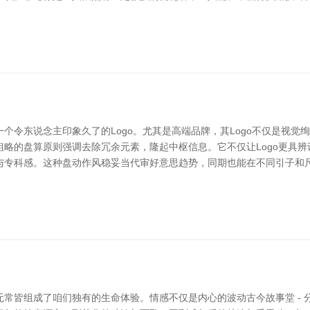
个令东说念主印象久了的Logo。尤其是高端品牌，其Logo不仅是视觉
划。 粗略的盘算原则强调去除冗余元素，隆起中枢信息。它不仅让Logo更
与专科感。这种盘动作风稳妥当代审好意思趋势，同期也能在不同引子和尺
常皆组成了咱们独有的生命体验。情感不仅是内心的波动古今故事堂 - 