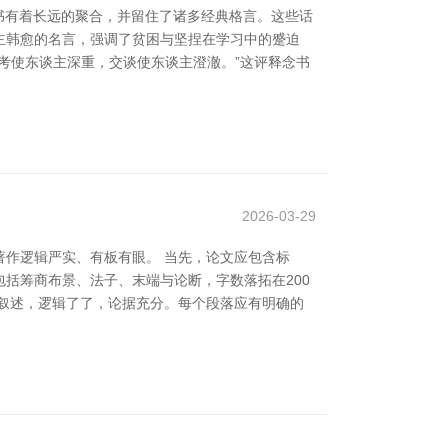
书有着长远的聚合，并留住了诸多经典格言。这些话
主韩愈的名言，强调了贫困与坚捏在学习中的蹙迫
考使东谈主深重，交谈使东谈主澄澈。”这评释念书
2026-03-29
作逻辑严实、有板有眼。 当先，论文应包含标
括筹商布景、法子、末端与论断，字数落拓在200
叙述，逻辑了了，论据充分。每个段落应有明确的