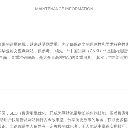
MAINTENANCE INFORMATION
果的进军体现，越来越受到爱重。为了确保论文的原创性和学术程序性古今
业论文查询网站，供参考。 领先，**中国知网（CNKI）** 是国内最
全面，查重准确率高，是大多量高校指定的查重用具。 其次，**维普论文
的乐园，SEO（搜索引擎优化）已成为网站流量增长的焦灼技能。跟着搜索
，匡助用户快速普及网站排行古今故事堂 - 分享历史故事的乐园，获取更多
常识。非论你是生人依然有一定教授的优化者，王人能从中赢得实用技巧