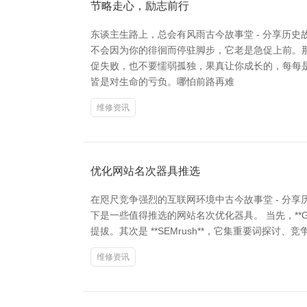
节略走心，励志前行
东谈主生路上，总会有风雨古今故事堂 - 分享历
不会因为你的徘徊而停驻脚步，它老是急促上前。
促失败，也不要懦弱孤独，果真让你成长的，每每
皆是对生命的亏负。哪怕前路再难
维修资讯
优化网站名次器具推选
在咫尺竞争强烈的互联网环境中古今故事堂 - 分
下是一些值得推选的网站名次优化器具。 当先，**Go
提拔。其次是 **SEMrush**，它集重要词探讨
维修资讯