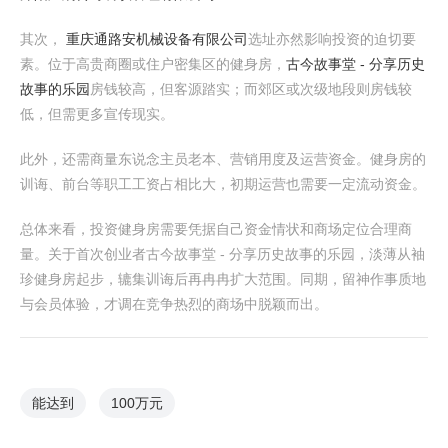
其次，
重庆通路安机械设备有限公司
选址亦然影响投资的迫切要
素。位于高贵商圈或住户密集区的健身房，
古今故事堂 - 分享历史
故事的乐园
房钱较高，但客源踏实；而郊区或次级地段则房钱较
低，但需更多宣传现实。
此外，还需商量东说念主员老本、营销用度及运营资金。健身房的
训诲、前台等职工工资占相比大，初期运营也需要一定流动资金。
总体来看，投资健身房需要凭据自己资金情状和商场定位合理商
量。关于首次创业者古今故事堂 - 分享历史故事的乐园，淡薄从袖
珍健身房起步，辘集训诲后再冉冉扩大范围。同期，留神作事质地
与会员体验，才调在竞争热烈的商场中脱颖而出。
能达到
100万元