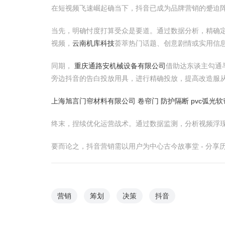
在短视频飞速崛起确当下，抖音已成为品牌营销的蹙迫
当先，明确忖度打算受众是要道。通过数据分析，精确
视频，
云南机库科技
荟萃热门话题、创意剧情或实用信
同期，
重庆通路安机械设备有限公司
借助达东谈主勾通
旁边抖音的告白投放用具，进行精确投放，提高改造服
上海旭言门帘材料有限公司 卷帘门 防护隔断 pvc弧光
终末，捏续优化运营战术。通过数据监测，分析视频浮
要而论之，抖音营销需以用户为中心古今故事堂 - 分
营销
筹划
决策
抖音