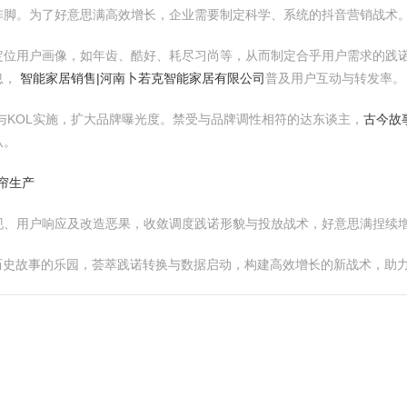
阵脚。为了好意思满高效增长，企业需要制定科学、系统的抖音营销战术
定位用户画像，如年齿、酷好、耗尽习尚等，从而制定合乎用户需求的践
息，
智能家居销售|河南卜若克智能家居有限公司
普及用户互动与转发率。
与KOL实施，扩大品牌曝光度。禁受与品牌调性相符的达东谈主，
古今故
从。
软帘生产
现、用户响应及改造恶果，收敛调度践诺形貌与投放战术，好意思满捏续
享历史故事的乐园，荟萃践诺转换与数据启动，构建高效增长的新战术，助