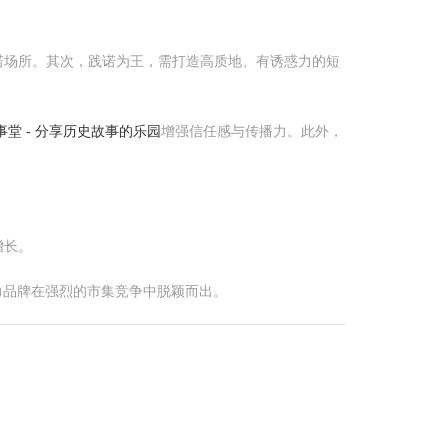
。
诺场所。其次，践诺为王，需打造高质地、有诱惑力的短
事堂 - 分享历史故事的乐园
增强信任感与传播力。此外，
增长。
力品牌在强烈的市集竞争中脱颖而出。